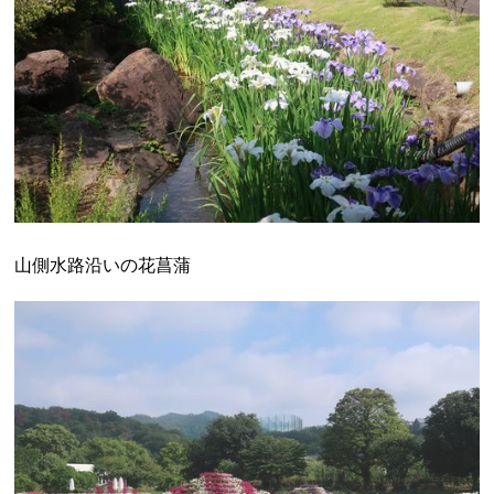
山側水路沿いの花菖蒲