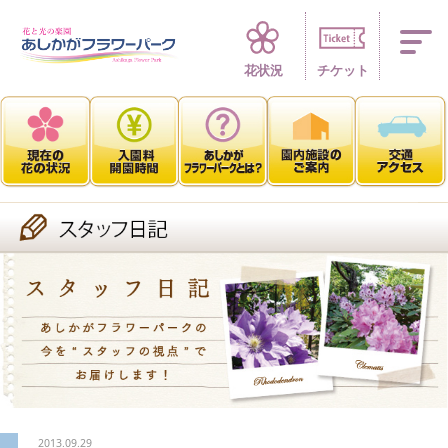
四季折々 花の楽園
花状況
チケット
2013.09.29