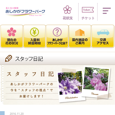
四季折々 花の楽園
花状況
チケット
2016.11.20