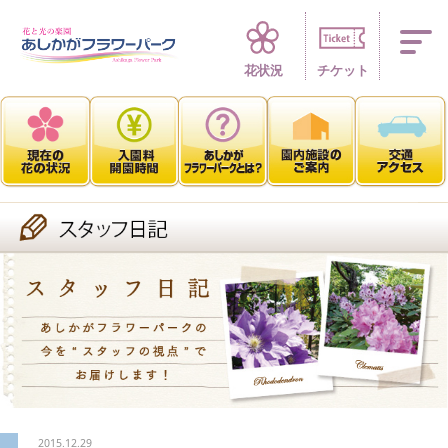
四季折々 花の楽園
花状況
チケット
2015.12.29