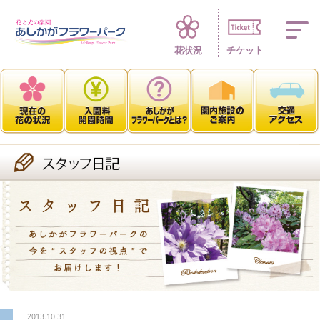
四季折々 花の楽園
花状況
チケット
2013.10.31