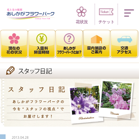
四季折々 花の楽園
花状況
チケット
2013.04.28