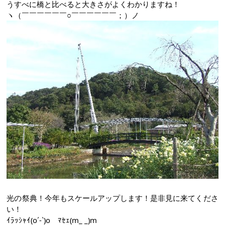
うすべに橋と比べると大きさがよくわかりますね！
ヽ（￣￣￣￣￣￣○￣￣￣￣￣￣；）ノ
光の祭典！今年もスケールアップします！是非見に来てくださ
い！
ｲﾗｯｼｬｲ(o´-`)o ﾏｾｪ(m_ _)m