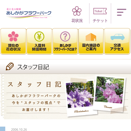
四季折々 花の楽園
花状況
チケット
2006.10.26