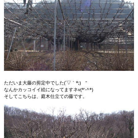
ただいま大藤の剪定中でした(´▽｀*;)ゝ"
なんかカッコイイ絵になってますネv(*'-^*)
そしてこちらは、庭木仕立ての藤です。