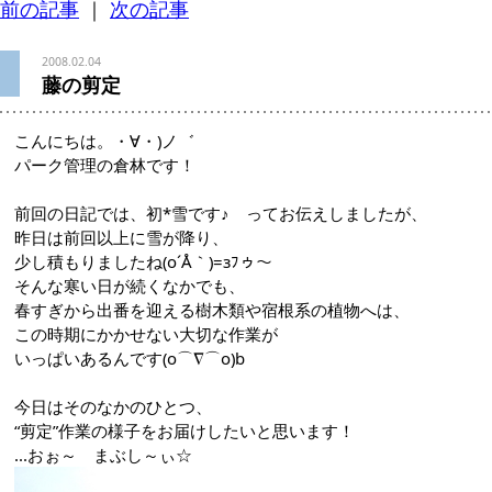
前の記事
｜
次の記事
2008.02.04
藤の剪定
こんにちは。・∀・)ノ゛
パーク管理の倉林です！
前回の日記では、初*雪です♪ ってお伝えしましたが、
昨日は前回以上に雪が降り、
少し積もりましたね(o´Å｀)=зﾌゥ～
そんな寒い日が続くなかでも、
春すぎから出番を迎える樹木類や宿根系の植物へは、
この時期にかかせない大切な作業が
いっぱいあるんです(o⌒∇⌒o)b
今日はそのなかのひとつ、
“剪定”作業の様子をお届けしたいと思います！
...おぉ～ まぶし～ぃ☆