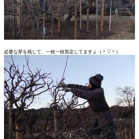
必要な芽を残して、一枝一枝剪定してますょ（＾▽＾）