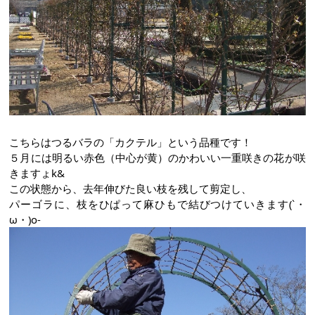
こちらはつるバラの「カクテル」という品種です！
５月には明るい赤色（中心が黄）のかわいい一重咲きの花が咲
きますょk&
この状態から、去年伸びた良い枝を残して剪定し、
パーゴラに、枝をひぱって麻ひもで結びつけていきます(`・
ω・)o-