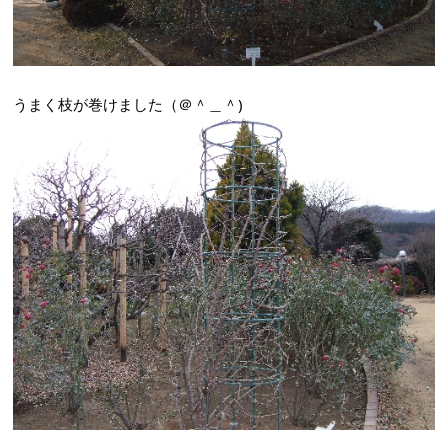
うまく枝が巻けました（＠＾＿＾)ゞ