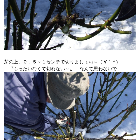
芽の上、０．５～１センチで切りましょお～（´∀｀＊)
〝もったいなくて切れない～〟 ...なんて思わないで、