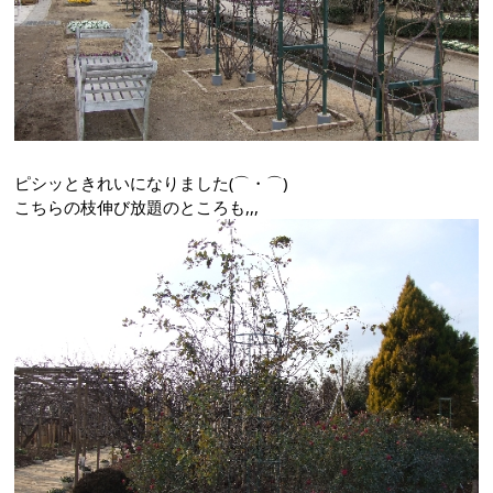
ピシッときれいになりました(⌒・⌒)ゞ
こちらの枝伸び放題のところも,,,