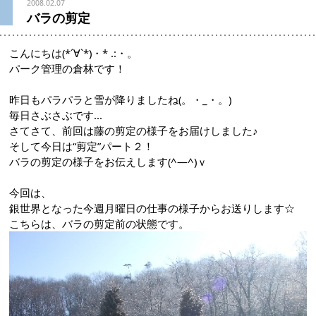
2008.02.07
バラの剪定
こんにちは(*´∀`*)・* .:・。
パーク管理の倉林です！
昨日もパラパラと雪が降りましたね(。・_・。)ゝ
毎日さぶさぶです...
さてさて、前回は藤の剪定の様子をお届けしました♪
そして今日は“剪定”パート２！
バラの剪定の様子をお伝えします(^―^)ｖ
今回は、
銀世界となった今週月曜日の仕事の様子からお送りします☆
こちらは、バラの剪定前の状態です。