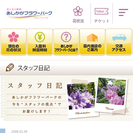
四季折々 花の楽園
花状況
チケット
2008.02.09