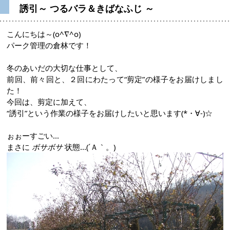
誘引～ つるバラ＆きばなふじ ～
こんにちは～(o^∇^o)
パーク管理の倉林です！
冬のあいだの大切な仕事として、
前回、前々回と、２回にわたって“剪定”の様子をお届けしまし
た！
今回は、剪定に加えて、
“誘引”という作業の様子をお届けしたいと思います(*・∀-)☆
ぉぉーすごい...
まさに
ボサボサ
状態...(´Ａ｀。)