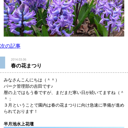
次の記事
2014.03.06
春の花まつり
みなさんこんにちは（＾＾）
パーク管理部の吉田です♪
暦の上ではもう春ですが、まだまだ寒い日が続いてますね（＾
＾；
３月ということで園内は春の花まつりに向け急速に準備が進め
られております！
半月池水上花壇