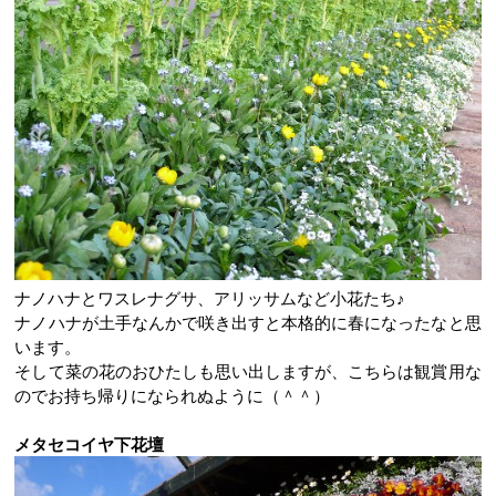
ナノハナとワスレナグサ、アリッサムなど小花たち♪
ナノハナが土手なんかで咲き出すと本格的に春になったなと思
います。
そして菜の花のおひたしも思い出しますが、こちらは観賞用な
のでお持ち帰りになられぬように（＾＾）
メタセコイヤ下花壇