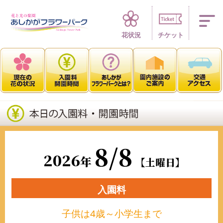
四季折々 花の楽園
花状況
チケット
8/8
2026
年
【土曜日】
入園料
子供は4歳～小学生まで