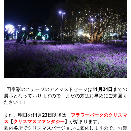
↑四季彩のステージのアメジストセージは
11月24日
までの
展示となっておりますので、まだの方はお早めにご来園く
ださい！！
また、明日の
11月23日
以降は、
フラワーパークのクリスマ
ス
【
クリスマスファンタジー
】
が始まります。
園内各所でクリスマスバージョンに変化しますので、お楽