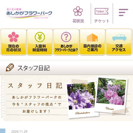
四季折々 花の楽園
花状況
チケット
2024.11.29