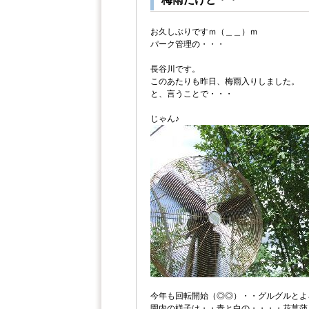
お久しぶりですｍ（＿＿）ｍ
パーク管理の・・・
長谷川です。
このあたりも昨日、梅雨入りしました。
と、言うことで・・・
じゃん♪
今年も回転開始（◎◎）・・グルグルとよ
園内の様子は・・青と白の・・・・花菖蒲