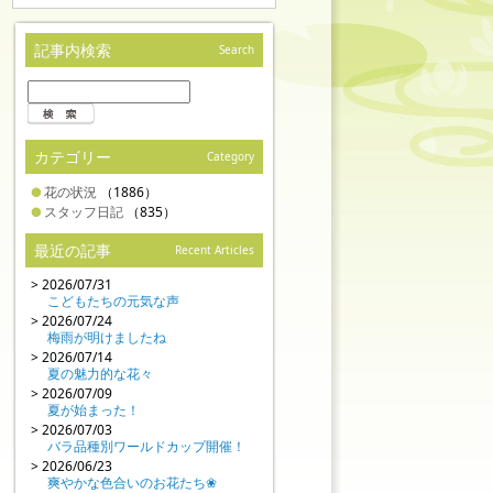
記事内検索
Search
カテゴリー
Category
花の状況
（1886）
スタッフ日記
（835）
最近の記事
Recent Articles
> 2026/07/31
こどもたちの元気な声
> 2026/07/24
梅雨が明けましたね
> 2026/07/14
夏の魅力的な花々
> 2026/07/09
夏が始まった！
> 2026/07/03
バラ品種別ワールドカップ開催！
> 2026/06/23
爽やかな色合いのお花たち❀