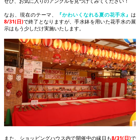
ぜひ、お気に入りのアングルを見つけてみてください！
なお、現在のテーマ、
『かわいくなれる夏の花手水』
は
8/31(日)
で終了となりますが、手水鉢を用いた花手水の展
示はもう少しだけ実施いたします。
また、ショッピングハウス内で開催中の縁日も
8/31(日)
で