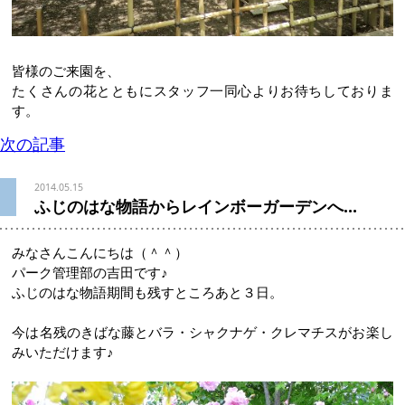
皆様のご来園を、
たくさんの花とともにスタッフ一同心よりお待ちしておりま
す。
次の記事
2014.05.15
ふじのはな物語からレインボーガーデンへ…
みなさんこんにちは（＾＾）
パーク管理部の吉田です♪
ふじのはな物語期間も残すところあと３日。
今は名残のきばな藤とバラ・シャクナゲ・クレマチスがお楽し
みいただけます♪