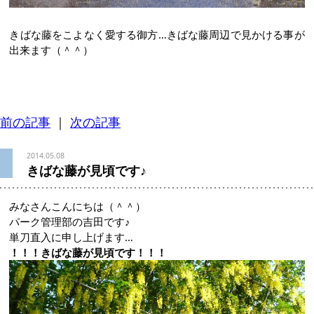
きばな藤をこよなく愛する御方…きばな藤周辺で見かける事が
出来ます（＾＾）
前の記事
｜
次の記事
2014.05.08
きばな藤が見頃です♪
みなさんこんにちは（＾＾）
パーク管理部の吉田です♪
単刀直入に申し上げます…
！！！きばな藤が見頃です！！！