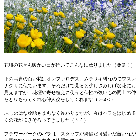
花壇の花々も暖かい日が続いてこんなに茂りました（＠＠！）
下の写真の白い花はオンファロデス。ムラサキ科なのでワスレ
ナグサに似ています。それだけで見ると少しさみしげな花にも
見えますが、花壇や寄せ植えに使うと個性の強いもの同士の仲
をとりもってくれる仲人役をしてくれます（＞ω＜）
ふじのはな物語もまもなく終わりますが、今はバラをはじめ多
くの花が咲きそろってきました（＾＾）
フラワーパークのバラは、スタッフが綺麗だ可愛いだ言いなが