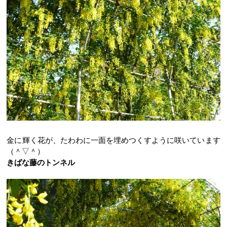
金に輝く花が、たわわに一面を埋めつくすように咲いています
（＾▽＾）
きばな藤のトンネル