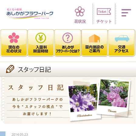
四季折々 花の楽園
花状況
チケット
2014.05.23