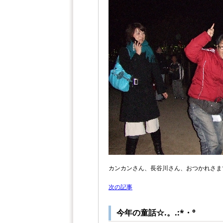
カンカンさん、長谷川さん、おつかれさ
次の記事
今年の童話☆.。.:*・°