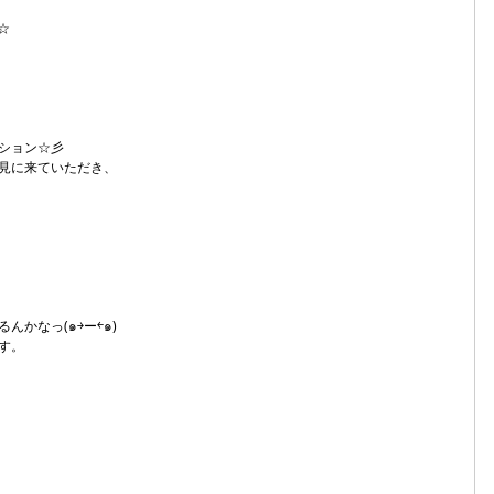
☆
ション☆彡
見に来ていただき、
かなっ(๑￫ー￩๑)
す。