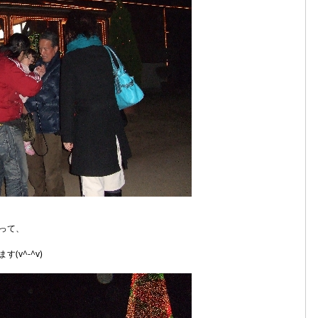
って、
v^-^v)