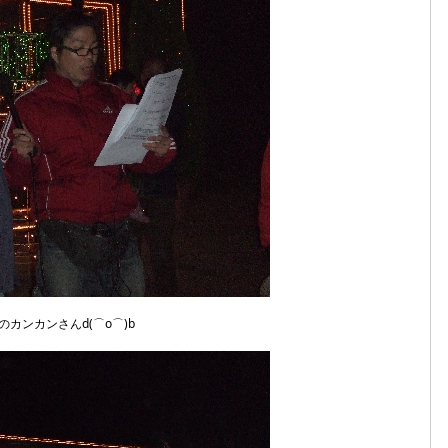
カンカンさんd(⌒o⌒)b