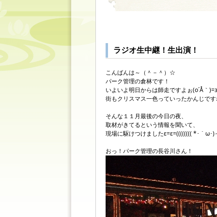
ラジオ生中継！生出演！
こんばんは～（＾－＾）☆
パーク管理の倉林です！
いよいよ明日からは師走ですよぉ(o´Å｀)=
街もクリスマス一色っていったかんじですね～(
そんな１１月最後の今日の夜、
取材がきてるという情報を聞いて、
現場に駆けつけましたε=ε=(((((((( *･｀
おっ！パーク管理の長谷川さん！