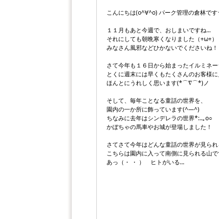
こんにちは(o^∀^o) パーク管理の倉林です
１１月もあと今週で、おしまいですね...
それにしても朝晩寒くなりました（+ω+）
みなさん風邪などひかないでくださいね！
さて今年も１６日から始まったイルミネー
とくに週末には早くもたくさんのお客様に
ほんとにうれしく思います(*⌒∇⌒*)ノ
そして、毎年ことなる童話の世界を、
園内の一か所に飾っています(^―^)
ちなみに去年はシンデレラの世界*:..｡o○
かぼちゃの馬車やお城が登場しました！
さてさて今年はどんな童話の世界が見られるん
こちらは園内に入って南側に見られる山で
あっ（・ ・ ） ヒトがいる...