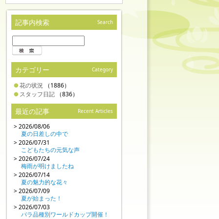
記事内検索
Search
カテゴリー
Category
花の状況
（1886）
スタッフ日記
（836）
最近の記事
Recent Articles
> 2026/08/06
夏の日差しの中で
> 2026/07/31
こどもたちの元気な声
> 2026/07/24
梅雨が明けましたね
> 2026/07/14
夏の魅力的な花々
> 2026/07/09
夏が始まった！
> 2026/07/03
バラ品種別ワールドカップ開催！