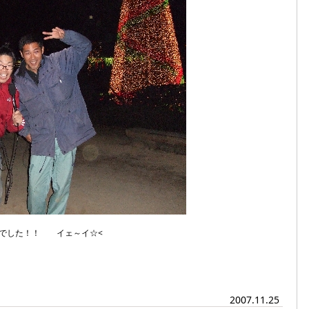
までした！！ イェ～イ☆<
2007.11.25