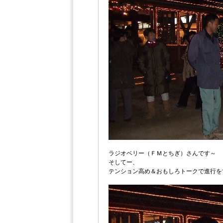
ラジオベリー（ＦＭとちぎ）さんです～
そしてー、
テンション高め＆おもしろトークで進行を