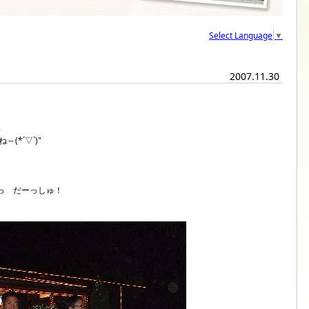
Select Language
▼
2007.11.30
з
*´▽`)"
ω･)っ だーっしゅ！