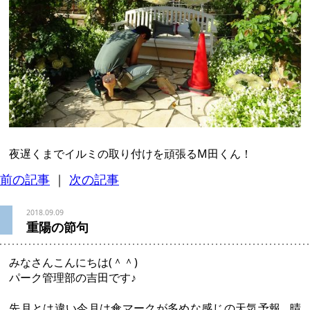
夜遅くまでイルミの取り付けを頑張るM田くん！
前の記事
｜
次の記事
2018.09.09
重陽の節句
みなさんこんにちは(＾＾)
パーク管理部の吉田です♪
先月とは違い今月は傘マークが多めな感じの天気予報…晴