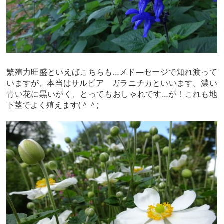
繁殖力旺盛といえばこちらも…メド―セージで知れ渡って
いますが、本当はサルビア ガラニチカといいます。濃い
青い花に黒いがく、とってもおしゃれです…が！これも地
下茎でよく殖えます(＾＾;