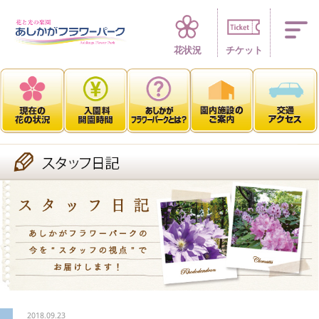
四季折々 花の楽園
花状況
チケット
2018.09.23