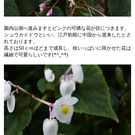
園内山側へ進みますとピンクの可憐な花が目につきます。
シュウカイドウといい、江戸初期に中国から渡来したとさ
れております。
高さは50ｃｍほどまで成長し、枝いっぱいに咲かせた花は
繊細で可愛らしいです(*^_^*)