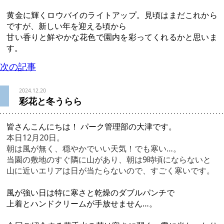
黄金に輝くロウバイのライトアップ。見頃はまだこれから
ですが、新しい年を迎える頃から
甘い香りと鮮やかな花色で園内を彩ってくれるかと思いま
す。
次の記事
2024.12.20
彩花と冬うらら
皆さんこんにちは！ パーク管理部の大津です。
本日12月20日。
朝は風が無く、穏やかでいい天気！でも寒い…。
当園の敷地のすぐ隣に山があり、
朝は9時頃にならないと
山に近いエリアは日が当たらないので、
すごく寒いです。
風が強い日は特に寒さと乾燥のダブルパンチで
上着とハンドクリームが手放せません…。