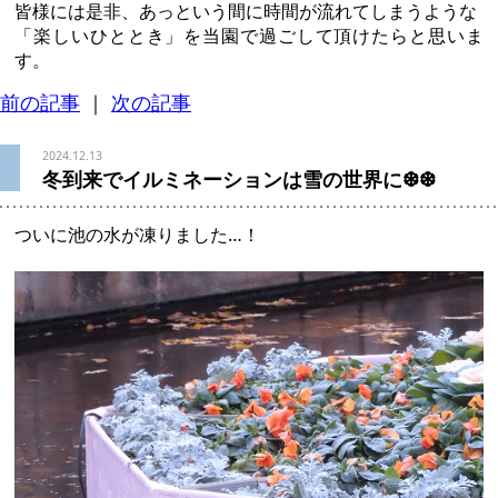
皆様には是非、あっという間に時間が流れてしまうような
「楽しいひととき」を当園で過ごして頂けたらと思いま
す。
前の記事
｜
次の記事
2024.12.13
冬到来でイルミネーションは雪の世界に❆❆
ついに池の水が凍りました…！