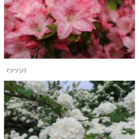
《ツツジ》