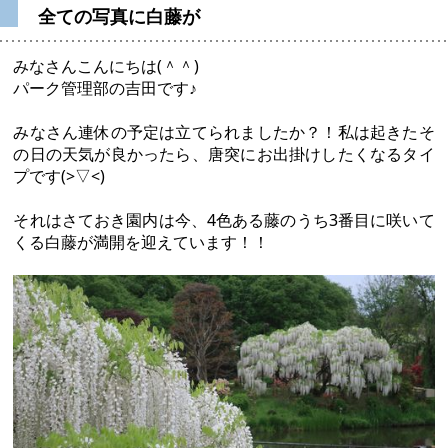
全ての写真に白藤が
みなさんこんにちは(＾＾)
パーク管理部の吉田です♪
みなさん連休の予定は立てられましたか？！私は起きたそ
の日の天気が良かったら、唐突にお出掛けしたくなるタイ
プです(>▽<)
それはさておき園内は今、4色ある藤のうち3番目に咲いて
くる白藤が満開を迎えています！！