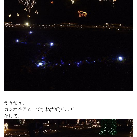
そぅそぅ、
カシオペア☆ ですね(*´∀`)ﾉﾟ.:｡+ﾟ
そして、