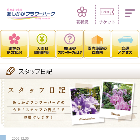
四季折々 花の楽園
花状況
チケット
2006.12.30