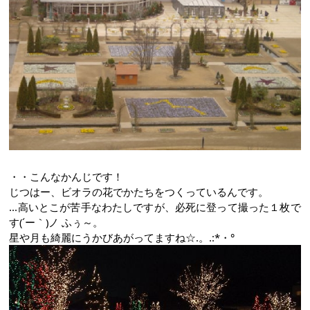
・・こんなかんじです！
じつはー、ビオラの花でかたちをつくっているんです。
...高いとこが苦手なわたしですが、必死に登って撮った１枚で
す(´ー｀)ノ ふぅ～。
星や月も綺麗にうかびあがってますね☆.。.:*・°