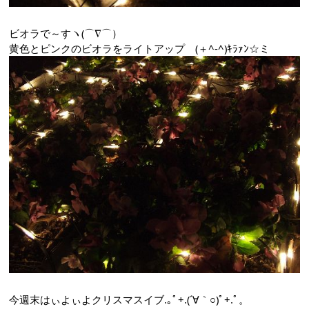
ビオラで～すヽ(⌒∇⌒）
黄色とピンクのビオラをライトアップ (＋^-^)ｷﾗｧﾝ☆ミ
今週末はぃよぃよクリスマスイブ.｡ﾟ+.(´∀｀○)ﾟ+.ﾟ。