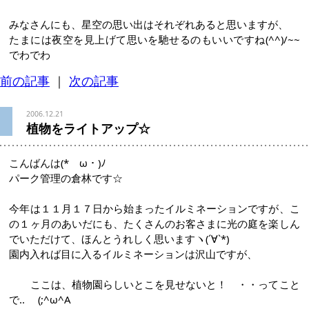
みなさんにも、星空の思い出はそれぞれあると思いますが、
たまには夜空を見上げて思いを馳せるのもいいですね(^^)/~~
でわでわ
前の記事
｜
次の記事
2006.12.21
植物をライトアップ☆
こんばんは(*ゝω・)ﾉ
パーク管理の倉林です☆
今年は１１月１７日から始まったイルミネーションですが、こ
の１ヶ月のあいだにも、たくさんのお客さまに光の庭を楽しん
でいただけて、ほんとうれしく思いますヽ(´∀`*)
園内入れば目に入るイルミネーションは沢山ですが、
ここは、植物園らしいとこを見せないと！ ・・ってこと
で.. (;^ω^A