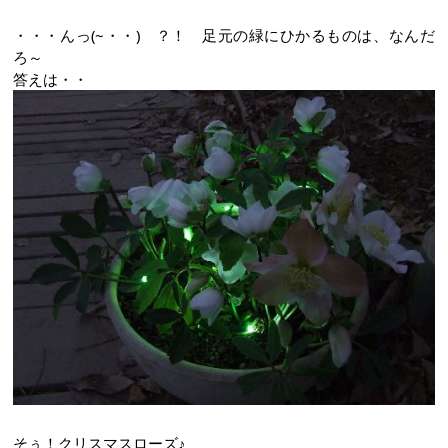
・・・んっ(~・・)ゝ？！ 足元の緑にひかるものは、なんだ
ろ～
答えは・・
そぅ！クリスマスローズ♪