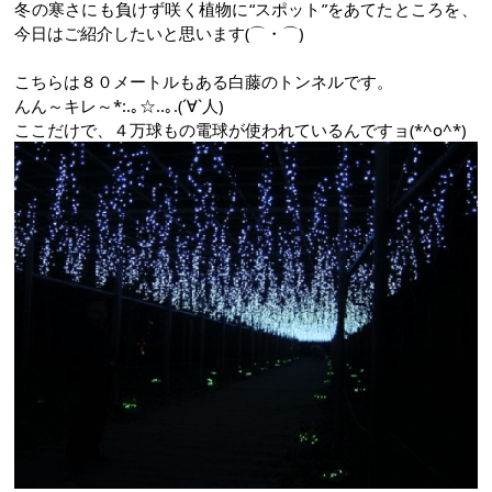
冬の寒さにも負けず咲く植物に“スポット”をあてたところを、
今日はご紹介したいと思います(⌒・⌒)ゞ
こちらは８０メートルもある白藤のトンネルです。
んん～キレ～*:.｡☆..｡.(´∀`人)
ここだけで、４万球もの電球が使われているんですョ(*^o^*)