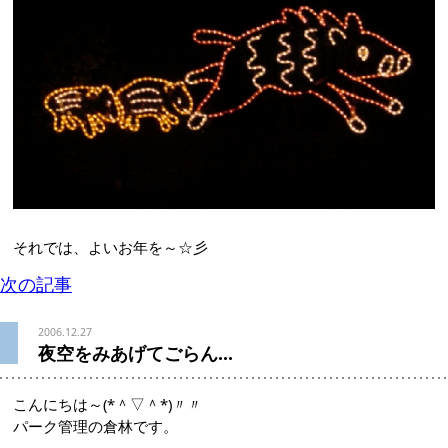
それでは、よいお年を～☆彡
次の記事
2006.12.27
夜空をみあげてごらん...
こんにちは～(*＾▽＾*)〃〃
パーク管理の倉林です。