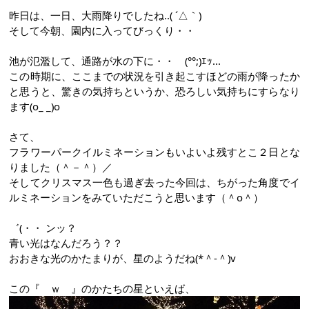
昨日は、一日、大雨降りでしたね..( ´△｀)
そして今朝、園内に入ってびっくり・・
池が氾濫して、通路が水の下に・・ (°°;)ｴｯ...
この時期に、ここまでの状況を引き起こすほどの雨が降ったか
と思うと、驚きの気持ちというか、恐ろしい気持ちにすらなり
ます(o_ _)o
さて、
フラワーパークイルミネーションもいよいよ残すとこ２日とな
りました（＾－＾）／
そしてクリスマス一色も過ぎ去った今回は、ちがった角度でイ
ルミネーションをみていただこうと思います（＾o＾）ゞ
゛(・・ ンッ？
青い光はなんだろう？？
おおきな光のかたまりが、星のようだね(*＾-＾)v
この『 ｗ 』のかたちの星といえば、