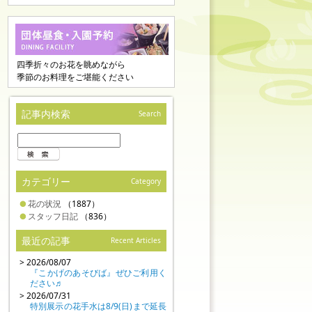
四季折々のお花を眺めながら
季節のお料理をご堪能ください
記事内検索
Search
カテゴリー
Category
花の状況
（1887）
スタッフ日記
（836）
最近の記事
Recent Articles
> 2026/08/07
『こかげのあそびば』ぜひご利用く
ださい♬
> 2026/07/31
特別展示の花手水は8/9(日)まで延長