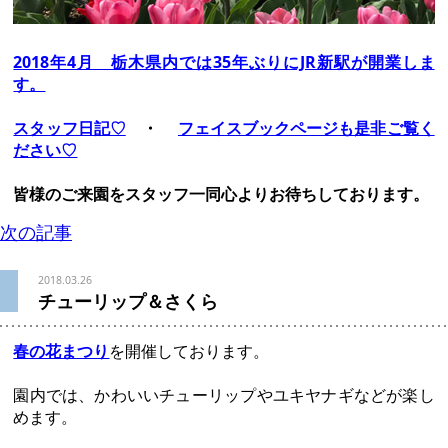
2018年4月 栃木県内では35年ぶりにJR新駅が開業しま
す。
スタッフ日記♡
・
フェイスブックページも是非ご覧く
ださい♡
皆様のご来園をスタッフ一同心よりお待ちしております。
次の記事
2018.03.26
チューリップ＆さくら
春の花まつり
を開催しております。
園内では、かわいいチューリップやユキヤナギなどが楽し
めます。