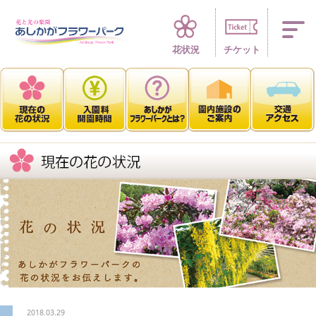
四季折々 花の楽園
花状況
チケット
2018.03.29