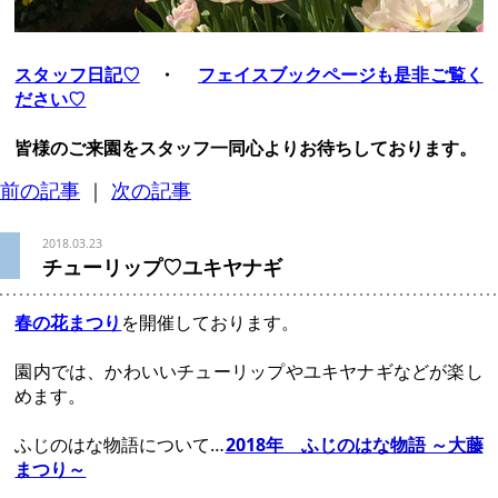
スタッフ日記♡
・
フェイスブックページも是非ご覧く
ださい♡
皆様のご来園をスタッフ一同心よりお待ちしております。
前の記事
｜
次の記事
2018.03.23
チューリップ♡ユキヤナギ
春の花まつり
を開催しております。
園内では、かわいいチューリップやユキヤナギなどが楽し
めます。
ふじのはな物語について…
2018年 ふじのはな物語 ～大藤
まつり～