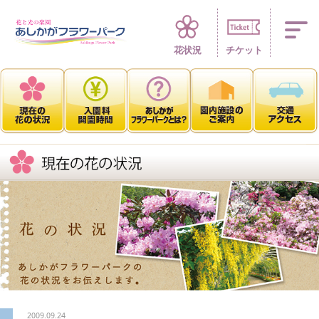
四季折々 花の楽園
花状況
チケット
2009.09.24