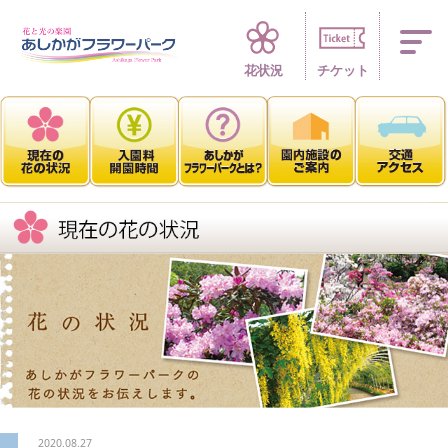
四季折々 花の楽園
花状況
チケット
2020.08.27