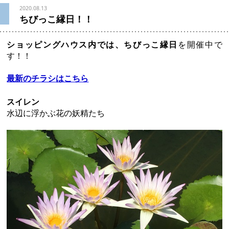
2020.08.13
ちびっこ縁日！！
ショッピングハウス内では、ちびっこ縁日
を開催中で
す！！
最新のチラシはこちら
スイレン
水辺に浮かぶ花の妖精たち