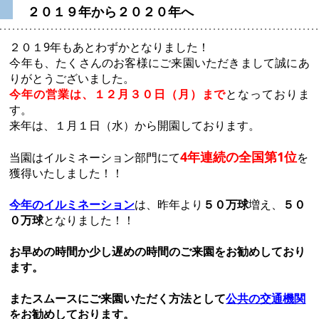
２０１９年から２０２０年へ
２０１9年もあとわずかとなりました！
今年も、たくさんのお客様にご来園いただきまして誠にあ
りがとうございました。
今年の営業は、１２月３０日（月）まで
となっておりま
す。
来年は、１月１日（水）から開園しております。
4年連続の全国第1位
当園はイルミネーション部門にて
を
獲得いたしました！！
今年のイルミネーション
は、昨年より
５０万球
増え、
５０
０万球
となりました！！
お早めの時間か少し遅めの時間のご来園をお勧めしており
ます。
またスムースにご来園いただく方法として
公共の交通機関
を
お勧めしております。