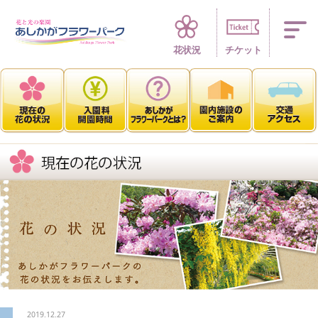
四季折々 花の楽園
花状況
チケット
2019.12.27