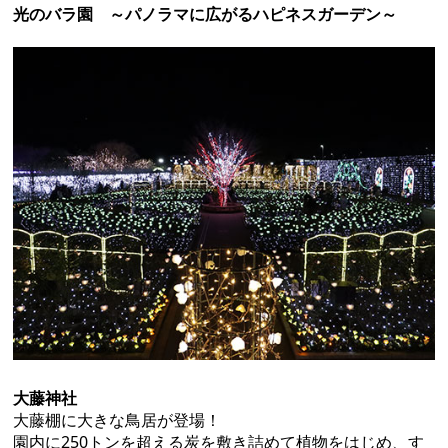
光のバラ園 ～パノラマに広がるハピネスガーデン～
大藤神社
大藤棚に大きな鳥居が登場！
園内に250トンを超える炭を敷き詰めて植物をはじめ、す