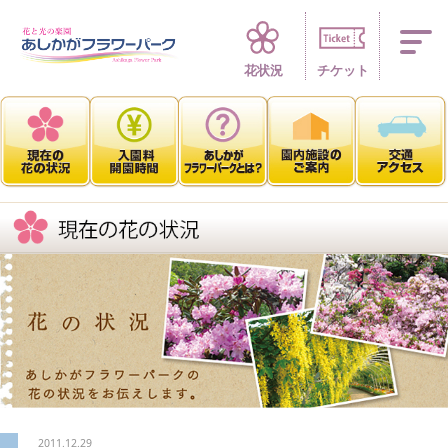
四季折々 花の楽園
花状況
チケット
2011.12.29