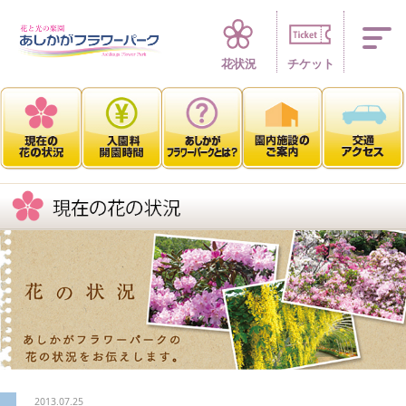
四季折々 花の楽園
花状況
チケット
2013.07.25