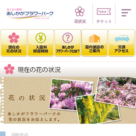
四季折々 花の楽園
花状況
チケット
2008.09.25