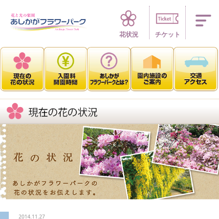
四季折々 花の楽園
花状況
チケット
2014.11.27