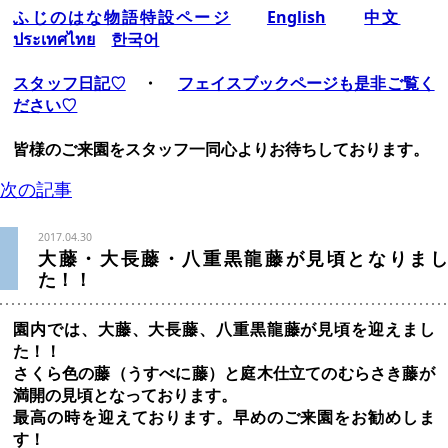
ふじのはな物語特設ページ
English
中文
ประเทศไทย
한국어
スタッフ日記♡
・
フェイスブックページも是非ご覧く
ださい♡
皆様のご来園をスタッフ一同心よりお待ちしております。
次の記事
2017.04.30
大藤・大長藤・八重黒龍藤が見頃となりまし
た！！
園内では、大藤、大長藤、八重黒龍藤が見頃を迎えまし
た！！
さくら色の藤（うすべに藤）と庭木仕立てのむらさき藤が
満開の見頃となっております。
最高の時を迎えております。
早めのご来園をお勧めしま
す！