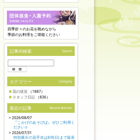
四季折々のお花を眺めながら
季節のお料理をご堪能ください
記事内検索
Search
カテゴリー
Category
花の状況
（1887）
スタッフ日記
（836）
最近の記事
Recent Articles
> 2026/08/07
『こかげのあそびば』ぜひご利用く
ださい♬
> 2026/07/31
特別展示の花手水は8/9(日)まで延長