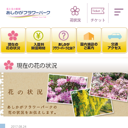
四季折々 花の楽園
花状況
チケット
2017.08.24