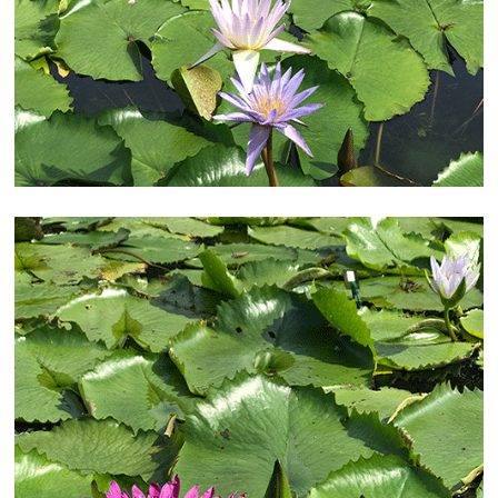
スタッフ日記♡
・
フェイスブックページも是非ご覧く
ださい♡
皆様のご来園をスタッフ一同心よりお待ちしております。
次の記事
2017.08.21
夏休み！こどもフェスタは8月31日（木）までとな
ります！！
8月19日20日とあしかがフラワーパークの夏まつりが開催