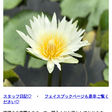
本日はあしかがフラワーパークの夏まつり！！８
月２０日
現在、あしかがフラワーパークは、
夏祭り
を行っておりま
す！！
イベントもたくさん用意しておりま～す(^_-)-☆
本日は入園無料
となっており、
午後８時30分まで営業
して
おりますので是非お越しください。
熱中症対策として、こまめな水分補給や休息も必要となり
ます。くれぐれもお気をつけください。
水遊びを中心としたイベントも開催しております。びしょ
濡れになりながら暑さを吹き飛ばしましょう！
※着替え必須です（*^_^*）ご用意くださいね(^_-)-☆
創作エイサー（琉球國まつり太鼓）