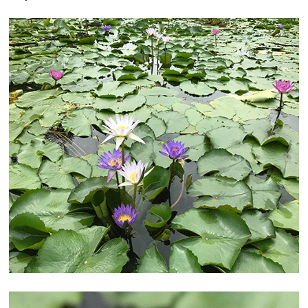
スタッフ日記♡
・
フェイスブックページも是非ご覧く
ださい♡
皆様のご来園をスタッフ一同心よりお待ちしております。
前の記事
｜
次の記事
2017.08.20