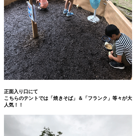
８月１９日・２０日はあしかがフラワーパークの夏祭
り！！。
スタッフ日記♡
・
フェイスブックページも是非ご覧く
ださい♡
皆様のご来園をスタッフ一同心よりお待ちしております。
前の記事
｜
次の記事