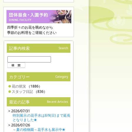
四季折々のお花を眺めながら
季節のお料理をご堪能ください
記事内検索
Search
カテゴリー
Category
花の状況
（1886）
スタッフ日記
（836）
最近の記事
Recent Articles
> 2026/07/31
特別展示の花手水は8/9(日)まで延長
となりました❀
> 2026/07/26
～夏の植物園～花手水も展示中❀