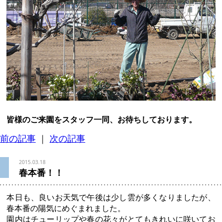
皆様のご来園をスタッフ一同、お待ちしております。
前の記事
｜
次の記事
2015.03.18
春本番！！
本日も、良いお天気で午後は少し雲が多くなりましたが、
春本番の陽気にめぐまれました。
園内はチューリップや春の花々がとてもきれいに咲いてお