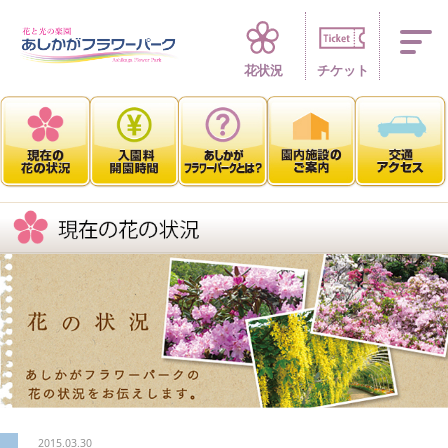
四季折々 花の楽園
花状況
チケット
2015.03.30