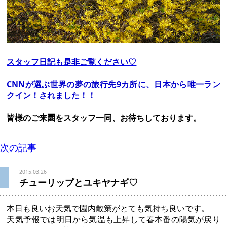
スタッフ日記も是非ご覧ください♡
CNNが選ぶ世界の夢の旅行先9カ所に、日本から唯一ラン
クイン！されました！！
皆様のご来園をスタッフ一同、お待ちしております。
次の記事
2015.03.26
チューリップとユキヤナギ♡
本日も良いお天気で園内散策がとても気持ち良いです。
天気予報では明日から気温も上昇して春本番の陽気が戻り