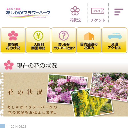
四季折々 花の楽園
花状況
チケット
2014.06.26