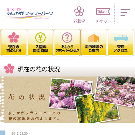
四季折々 花の楽園
花状況
チケット
2013.05.30