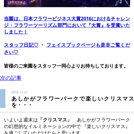
当園は、日本フラワービジネス大賞2016におけるチャレン
ジ・フラワーツーリズム部門において『大賞』を受賞いた
しました！
スタッフ日記♡
・
フェイスブックページも是非ご覧くだ
さい♡
皆様のご来園をスタッフ一同心よりお待ちしております。
次の記事
2016.12.21
あしかがフラワーパークで楽しいクリスマス
を・・・
いよいよ週末は
「クリスマス」
あしかがフラワーパーク
の幻想的なイルミネーションの中で 『楽しいクリスマス』
を過ごしていただけたらと思います。