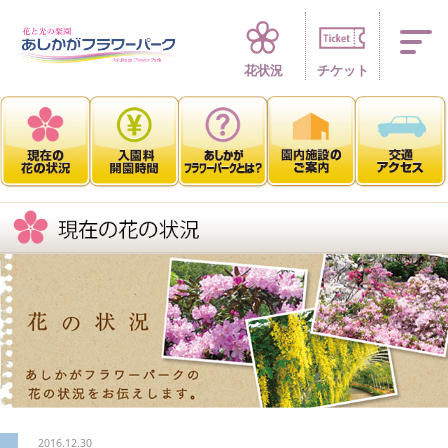
四季折々 花の楽園
花状況
チケット
2016.12.30