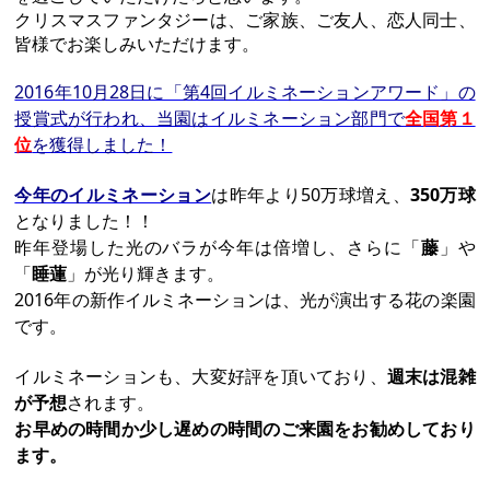
クリスマスファンタジーは、ご家族、ご友人、恋人同士、
皆様でお楽しみいただけます。
2016年10月28日に「第4回イルミネーションアワード」の
授賞式が行われ、当園はイルミネーション部門で
全国第１
位
を獲得しました！
今年のイルミネーション
は
昨年より50万球増え、
350万球
となりました！！
昨年登場した光のバラが今年は倍増し、さらに「
藤
」や
「
睡蓮
」が光り輝きます。
2016年の新作イルミネーションは、光が演出する花の楽園
です。
イルミネーションも、大変好評を頂いており、
週末は混雑
が予想
されます。
お早めの時間か少し遅めの時間のご来園をお勧めしており
ます。