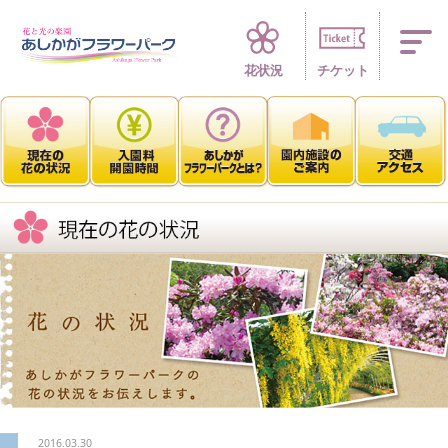
四季折々 花の楽園
花状況
チケット
2016.03.30