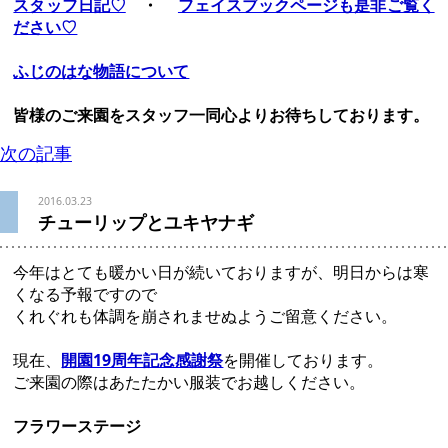
スタッフ日記♡
・
フェイスブックページも是非ご覧く
ださい♡
ふじのはな物語について
皆様のご来園をスタッフ一同心よりお待ちしております。
次の記事
2016.03.23
チューリップとユキヤナギ
今年はとても暖かい日が続いておりますが、明日からは寒
くなる予報ですので
くれぐれも体調を崩されませぬようご留意ください。
現在、
開園19周年記念感謝祭
を開催しております。
ご来園の際はあたたかい服装で
お越しください。
フラワーステージ