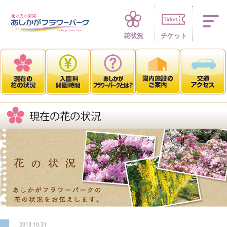
四季折々 花の楽園
花状況
チケット
2013.10.31