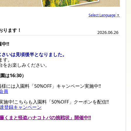
Select Language
▼
おります！
2026.06.26
中!!
あじさいは見頃後半となりました。
ます。
台をお楽しみください。
園は16:30）
員様には入園料「50%OFF」キャンペーン実施中!!
会員
実施中!こちらも入園料「50%OFF」クーポンを配信!!
E友達登録キャンペーン
 藤くまと怪盗ハナコトバの挑戦状」開催中‼