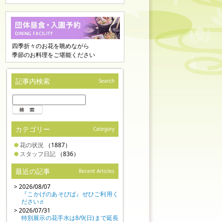
四季折々のお花を眺めながら
季節のお料理をご堪能ください
記事内検索
Search
カテゴリー
Category
花の状況
（1887）
スタッフ日記
（836）
最近の記事
Recent Articles
> 2026/08/07
『こかげのあそびば』ぜひご利用く
ださい♬
> 2026/07/31
特別展示の花手水は8/9(日)まで延長