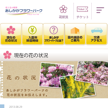
四季折々 花の楽園
花状況
チケット
2013.08.29