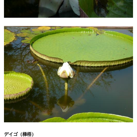
デイゴ（梯梧）