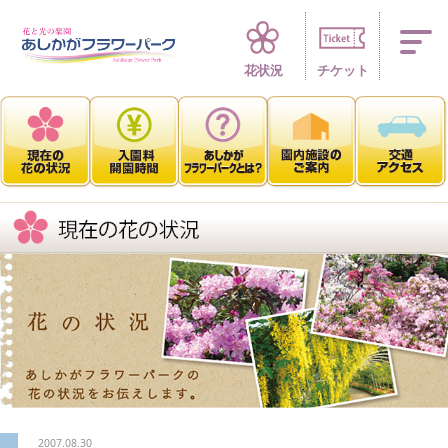
四季折々 花の楽園
花状況
チケット
2007.08.30