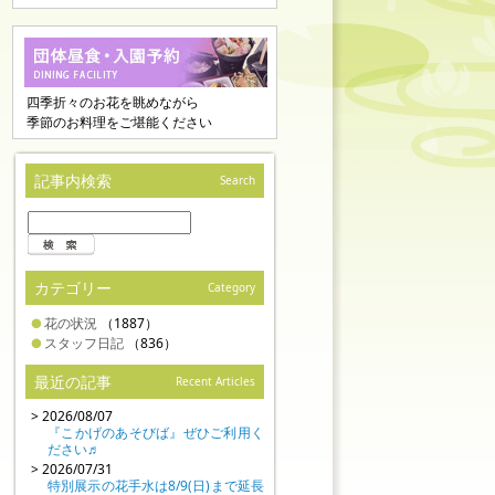
四季折々のお花を眺めながら
季節のお料理をご堪能ください
記事内検索
Search
カテゴリー
Category
花の状況
（1887）
スタッフ日記
（836）
最近の記事
Recent Articles
> 2026/08/07
『こかげのあそびば』ぜひご利用く
ださい♬
> 2026/07/31
特別展示の花手水は8/9(日)まで延長