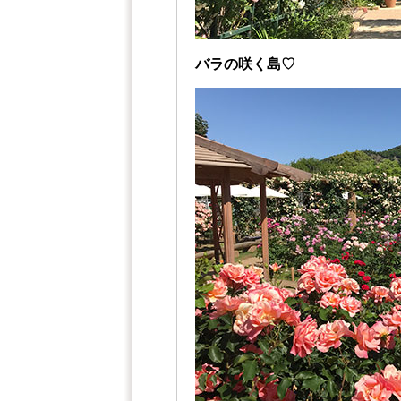
バラの咲く島♡