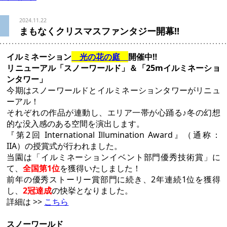
2024.11.22
まもなくクリスマスファンタジー開幕‼
イルミネーション
光の花の庭
開催中‼
リニューアル「スノーワールド」＆「25mイルミネーショ
ンタワー」
今期はスノーワールドとイルミネーションタワーがリニュ
ーアル！
それぞれの作品が連動し、エリア一帯が心踊る♪冬の幻想
的な没入感のある空間を演出します。
『第2回 International Illumination Award』（通称：
IIA）の授賞式が行われました。
当園は「イルミネーションイベント部門優秀技術賞」に
て、
全国第1位
を獲得いたしました！
前年の優秀ストーリー賞部門に続き、2年連続1位を獲得
し、
2冠達成
の快挙となりました。
詳細は >>
こちら
スノーワールド