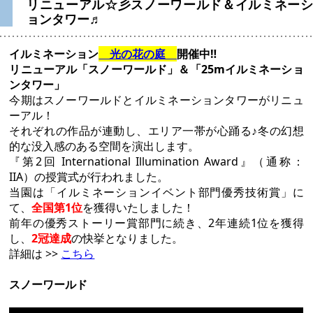
リニューアル☆彡スノーワールド＆イルミネーシ
ョンタワー♬
イルミネーション
光の花の庭
開催中‼
リニューアル「スノーワールド」＆「25mイルミネーショ
ンタワー」
今期はスノーワールドとイルミネーションタワーがリニュ
ーアル！
それぞれの作品が連動し、エリア一帯が心踊る♪冬の幻想
的な没入感のある空間を演出します。
『第2回 International Illumination Award』（通称：
IIA）の授賞式が行われました。
当園は「イルミネーションイベント部門優秀技術賞」に
て、
全国第1位
を獲得いたしました！
前年の優秀ストーリー賞部門に続き、2年連続1位を獲得
し、
2冠達成
の快挙となりました。
詳細は >>
こちら
スノーワールド