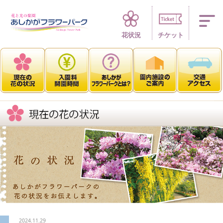
四季折々 花の楽園
花状況
チケット
2024.11.29