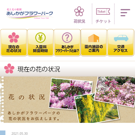
四季折々 花の楽園
花状況
チケット
2021.05.30