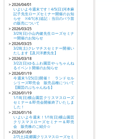
> 2026/04/01
いよいよ今週末です！4/5(日)河本麻
記子先生ローズセミナー開催のお知
らせ ※4/1(水)追記：当日のバラ苗
の販売について
> 2026/03/25
3/29(日)小山内健先生ローズセミナ
ー開催のお知らせ
> 2026/03/25
3/28(土)クレマチスセミナー開催い
たします【及川洋磨先生】
> 2026/03/18
3/22(日)ゆるふわ園芸やっちゃんね
るイベント開催のお知らせ
> 2026/01/19
今週末1/25(日)開催！ ランドセル
シリーズ即売会 販売品種について
【園芸のぶちゃんねる】
> 2026/01/19
1/18(日)横山園芸クリスマスローズ
セミナー＆即売会開催終了いたしま
した！
> 2026/01/16
いよいよ今週末！1/18(日)横山園芸
クリスマスローズセミナー＆即売
会 販売株のご紹介☆
> 2026/01/09
2/7(土)花郷園クリスマスローズセミ