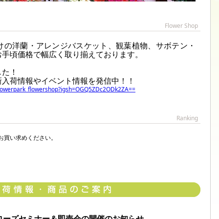
Flower Shop
けの洋蘭・アレンジバスケット、観葉植物、サボテン・
お手頃価格で幅広く取り揃えております。
した！
新入荷情報やイベント情報を発信中！！
_flowerpark_flowershop?igsh=OGQ5ZDc2ODk2ZA==
Ranking
お買い求めください。
マスローズセミナー＆即売会の開催のお知らせ