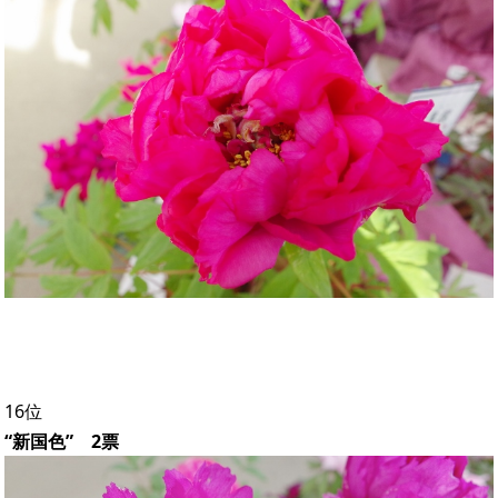
16位
“新国色” 2票