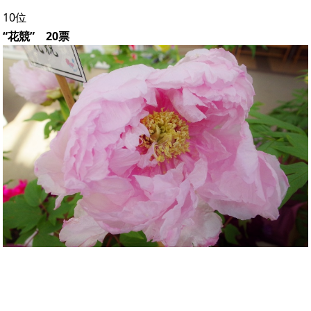
10位
“花競” 20票