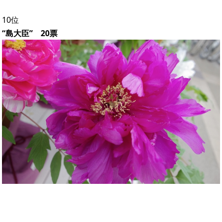
10位
“島大臣” 20票