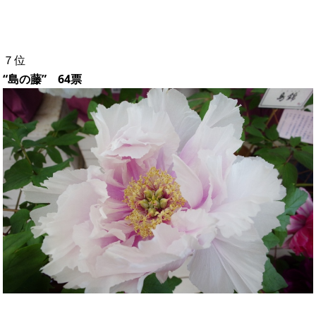
７位
“島の藤” 64票