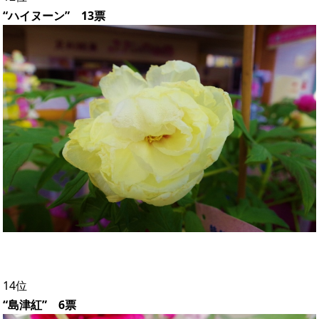
“ハイヌーン” 13票
14位
“島津紅” 6票