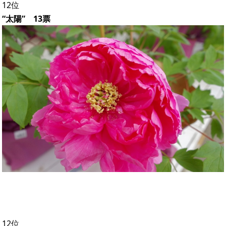
12位
“太陽” 13票
12位