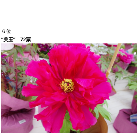
６位
“美玉” 72票