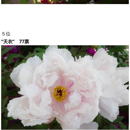
５位
“天衣” 77票