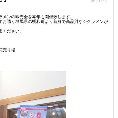
2017.11.18
ラメンの即売会を本年も開催致します。
すお隣り群馬県の明和町より新鮮で高品質なシクラメンが
用ください。
花売り場
。