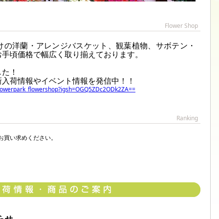
Flower Shop
けの洋蘭・アレンジバスケット、観葉植物、サボテン・
お手頃価格で幅広く取り揃えております。
した！
新入荷情報やイベント情報を発信中！！
_flowerpark_flowershop?igsh=OGQ5ZDc2ODk2ZA==
Ranking
お買い求めください。
らせ