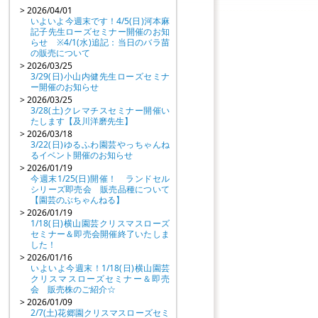
> 2026/04/01
いよいよ今週末です！4/5(日)河本麻
記子先生ローズセミナー開催のお知
らせ ※4/1(水)追記：当日のバラ苗
の販売について
> 2026/03/25
3/29(日)小山内健先生ローズセミナ
ー開催のお知らせ
> 2026/03/25
3/28(土)クレマチスセミナー開催い
たします【及川洋磨先生】
> 2026/03/18
3/22(日)ゆるふわ園芸やっちゃんね
るイベント開催のお知らせ
> 2026/01/19
今週末1/25(日)開催！ ランドセル
シリーズ即売会 販売品種について
【園芸のぶちゃんねる】
> 2026/01/19
1/18(日)横山園芸クリスマスローズ
セミナー＆即売会開催終了いたしま
した！
> 2026/01/16
いよいよ今週末！1/18(日)横山園芸
クリスマスローズセミナー＆即売
会 販売株のご紹介☆
> 2026/01/09
2/7(土)花郷園クリスマスローズセミ