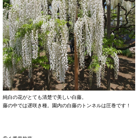
純白の花がとても清楚で美しい白藤。
藤の中では遅咲き種。園内の白藤のトンネルは圧巻です！