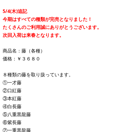
5/4(木)追記
今期はすべての種類が完売となりました！
たくさんのご利用誠にありがとうございます。
次回入荷は来春となります。
商品名：藤（各種）
価格：￥３６８０
８種類の藤を取り扱っています。
①一才藤
②口紅藤
③本紅藤
④白長藤
⑤八重黒龍藤
⑥紫長藤
⑦一重黒龍藤