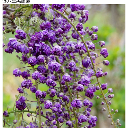
⑤八重黒龍藤