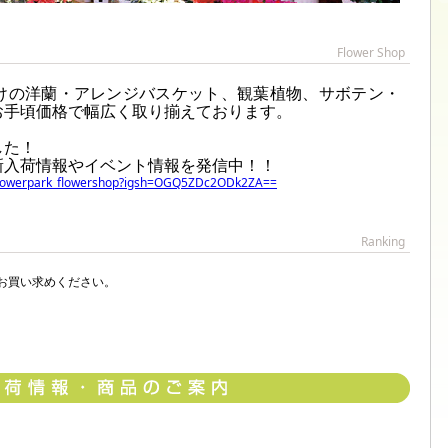
Flower Shop
けの洋蘭・アレンジバスケット、観葉植物、サボテン・
お手頃価格で幅広く取り揃えております。
した！
新入荷情報やイベント情報を発信中！！
_flowerpark_flowershop?igsh=OGQ5ZDc2ODk2ZA==
Ranking
お買い求めください。