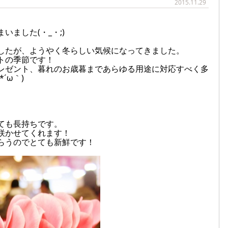
2015.11.29
ました(・_・;)
したが、ようやく冬らしい気候になってきました。
トの季節です！
レゼント、暮れのお歳暮まであらゆる用途に対応すべく多
´ω｀)
。
ても長持ちです。
咲かせてくれます！
らうのでとても新鮮です！