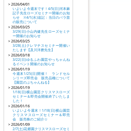
> 2026/04/01
いよいよ今週末です！4/5(日)河本麻
記子先生ローズセミナー開催のお知
らせ ※4/1(水)追記：当日のバラ苗
の販売について
> 2026/03/25
3/29(日)小山内健先生ローズセミナ
ー開催のお知らせ
> 2026/03/25
3/28(土)クレマチスセミナー開催い
たします【及川洋磨先生】
> 2026/03/18
3/22(日)ゆるふわ園芸やっちゃんね
るイベント開催のお知らせ
> 2026/01/19
今週末1/25(日)開催！ ランドセル
シリーズ即売会 販売品種について
【園芸のぶちゃんねる】
> 2026/01/19
1/18(日)横山園芸クリスマスローズ
セミナー＆即売会開催終了いたしま
した！
> 2026/01/16
いよいよ今週末！1/18(日)横山園芸
クリスマスローズセミナー＆即売
会 販売株のご紹介☆
> 2026/01/09
2/7(土)花郷園クリスマスローズセミ