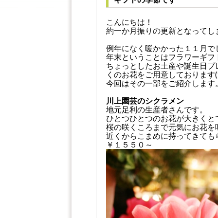
こんにちは！
約一か月振りの更新となってしまい
例年になく暖かかった１１月で
年末ということはフラワーギフ
ちょっとしたお土産や誕生日プ
くのお花をご用意しております(*
今回はその一部をご紹介します
川上園芸のシクラメン
地元足利の生産者さんです。
ひとつひとつのお花が大きくと
桜の咲くころまで元気にお花を
近くからこまめに持ってきても
￥１５５０～