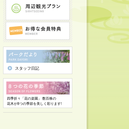
スタッフ日記
四季折々「花の楽園」 数百株の
花木が8つの季節を美しく彩ります!